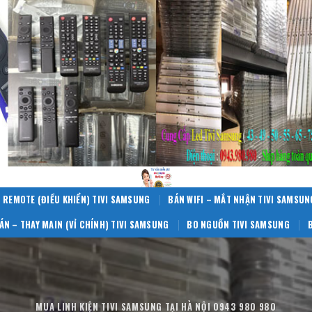
 REMOTE (ĐIỀU KHIỂN) TIVI SAMSUNG
BÁN WIFI – MẮT NHẬN TIVI SAMSUN
ÁN – THAY MAIN (VỈ CHÍNH) TIVI SAMSUNG
BO NGUỒN TIVI SAMSUNG
MUA LINH KIỆN TIVI SAMSUNG TẠI HÀ NỘI 0943 980 980