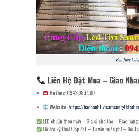
Bán Thay led t
Liên Hệ Đặt Mua – Giao Nha
Hotline
: 0943.980.980
Website
:
https://baohanhtivisamsung4ktaiha
LED chuẩn theo máy – Giá sỉ cho thợ – Giao hàng
Hỗ trợ kỹ thuật lắp đặt – Tư vấn miễn phí – Đổi tr