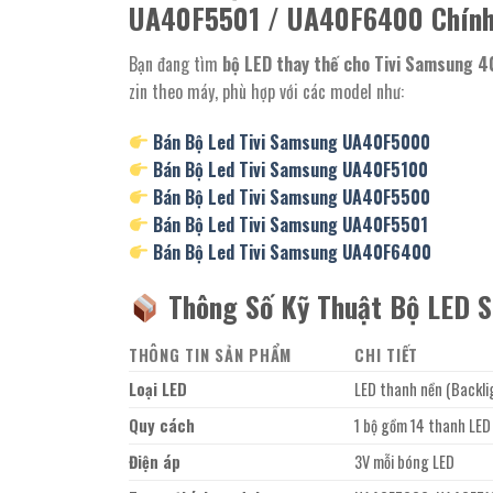
UA40F5501 / UA40F6400 Chính 
Bạn đang tìm
bộ LED thay thế cho Tivi Samsung 40
zin theo máy, phù hợp với các model như:
Bán Bộ Led Tivi
Samsung UA40F5000
Bán Bộ Led Tivi
Samsung UA40F5100
Bán Bộ Led Tivi
Samsung UA40F5500
Bán Bộ Led Tivi
Samsung UA40F5501
Bán Bộ Led Tivi
Samsung UA40F6400
Thông Số Kỹ Thuật Bộ LED S
THÔNG TIN SẢN PHẨM
CHI TIẾT
Loại LED
LED thanh nền (Backli
Quy cách
1 bộ gồm 14 thanh LED
Điện áp
3V mỗi bóng LED