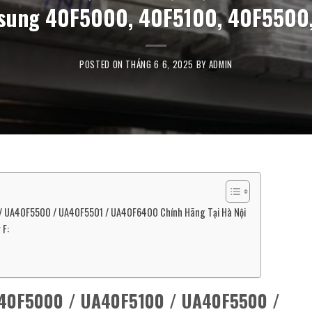
msung 40F5000, 40F5100, 40F5500
POSTED ON
THÁNG 6 6, 2025
BY
ADMIN
/ UA40F5500 / UA40F5501 / UA40F6400 Chính Hãng Tại Hà Nội
 F:
A40F5000 / UA40F5100 / UA40F5500 /