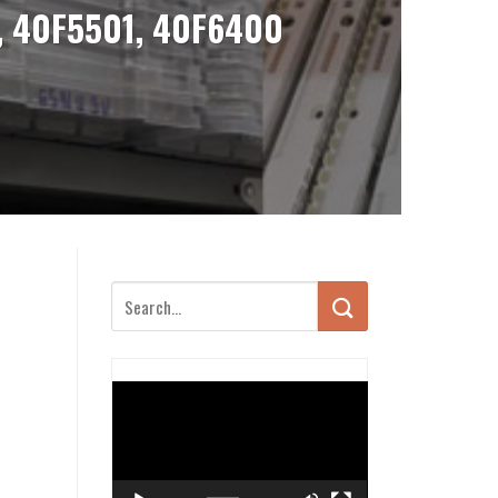
, 40F5501, 40F6400
Trình
chơi
Video