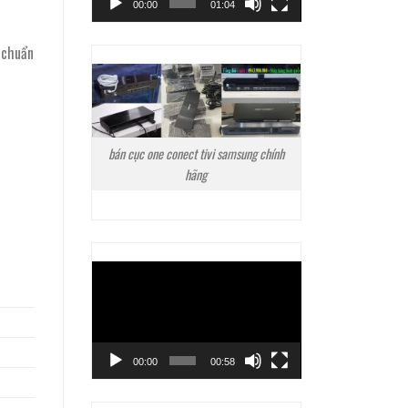
00:00
01:04
, chuẩn
bán cục one conect tivi samsung chính
hãng
Trình
chơi
Video
00:00
00:58