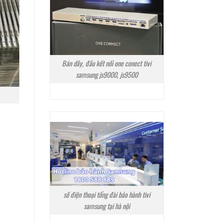
Bán dây, đầu kết nối one conect tivi
samsung js9000, js9500
số điện thoại tổng đài bảo hành tivi
samsung tại hà nội