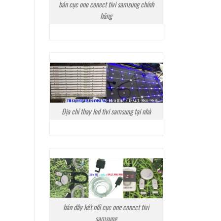
bán cục one conect tivi samsung chính
hãng
Địa chỉ thay led tivi samsung tại nhà
bán dây kết nối cục one conect tivi
samsung