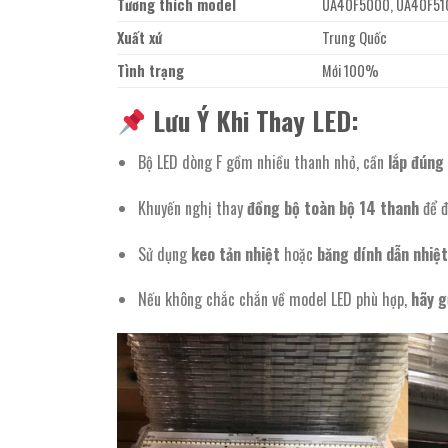
Tương thích model
UA40F5000, UA40F510
Xuất xứ
Trung Quốc
Tình trạng
Mới 100%
Lưu Ý Khi Thay LED:
Bộ LED dòng F gồm nhiều thanh nhỏ, cần
lắp đúng 
Khuyến nghị thay
đồng bộ toàn bộ 14 thanh
để đ
Sử dụng
keo tản nhiệt
hoặc
băng dính dẫn nhiệ
Nếu không chắc chắn về model LED phù hợp,
hãy g