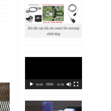
Bán dây cáp đầu one conect tivi samsung
chính hãng
Trình
chơi
Video
00:00
01:35