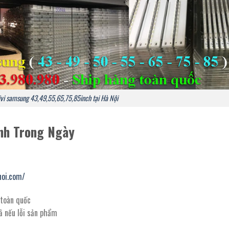
ivi samsung 43,49,55,65,75,85inch tại Hà Nội
nh Trong Ngày
noi.com/
 toàn quốc
ả nếu lỗi sản phẩm