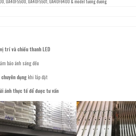
0, UA40F5500, UA40F5501, UA40F6400 & model tương đương
vị trí và chiều thanh LED
ảm bảo ánh sáng đều
t chuyên dụng
khi lắp đặt
ửi ảnh thực tế để được tư vấn