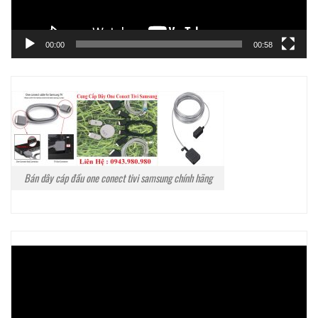
00:00
00:58
Bán dây cáp đầu one conect tivi samsung chính hãng
Trình
chơi
Video