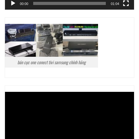
00:00
01:04
bán cục one conect tivi samsung chính hãng
Trình
chơi
Video