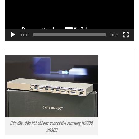
00:00
01:35
Bán dây, đầu kết nối one conect tivi samsung js9000,
js9500