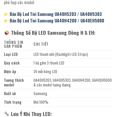
phù hợp các model:
Bán Bộ Led Tivi
Samsung UA40H5203 / UA40H5303
Bán Bộ Led Tivi
Samsung UA40H4200 / UA40EH5000
Thông Số Bộ LED Samsung Dòng H & EH:
THÔNG TIN
CHI TIẾT
SẢN PHẨM
Loại LED
LED thanh nền (Backlight LED Strips)
Quy cách
1 bộ gồm 3 thanh LED
Điện áp
3V mỗi bóng LED
Tương thích
UA40H5203, UA40H5303, UA40H4200, UA40EH5000
model
& các model tương đương
Xuất xứ
Samsung
Tình trạng
Mới 100%
Lưu Ý Khi Thay LED: