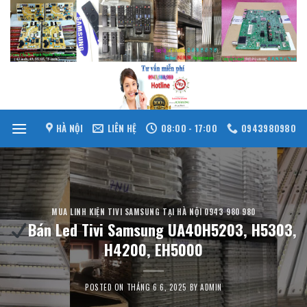
Skip
to
content
HÀ NỘI
LIÊN HỆ
08:00 - 17:00
0943980980
MUA LINH KIỆN TIVI SAMSUNG TẠI HÀ NỘI 0943 980 980
Bán Led Tivi Samsung UA40H5203, H5303,
H4200, EH5000
POSTED ON
THÁNG 6 6, 2025
BY
ADMIN