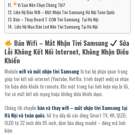
Vì Sao Nên Chọn Chúng Tôi?
Liên Hệ Bán Wifi – Mắt Nhận Tivi Samsung Hà Nội Toàn Quốc
Bán – Thay Board T-CON Tivi Samsung Tại Hà Nội
Liên Hệ Mua Bán Led Nền Tivi Samsung Tại Hà Nội
Bán Wifi – Mắt Nhận Tivi Samsung
Sửa
Lỗi Không Kết Nối Internet, Không Nhận Điều
Khiển
Module
wifi và mắt nhận tivi Samsung
là hai bộ phận quan trọng
giúp tivi kết nối internet (Youtube, Netflix, trình duyệt web) và nhận
tín hiệu điều khiển từ remote. Khi một trong hai linh kiện này bị lỗi,
tivi sẽ mất kết nối mạng hoặc không điều khiển được.
Chúng tôi chuyên
bán và thay wifi – mắt nhận tivi Samsung tại
Hà Nội và toàn quốc
, hỗ trợ đầy đủ các dòng Smart TV, 4K, QLED,
OLED từ 32 inch đến 85 inch, đảm bảo đúng model – đúng mã linh
kiện.