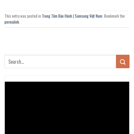
This entry was posted in
Trung Tâm Bảo Hành | Samsung Việt Nam
. Bookmark the
permalink
.
Trình
chơi
Video