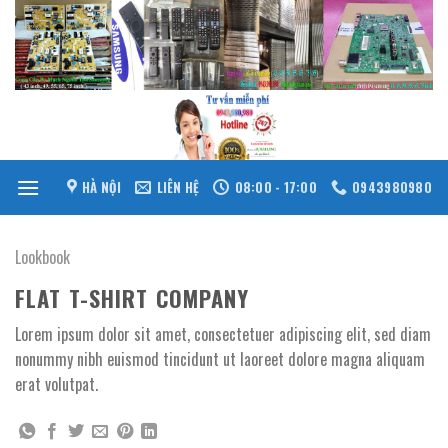
Skip
to
content
HÀ NỘI
LIÊN HỆ
08:00 - 17:00
0943980980
Lookbook
FLAT T-SHIRT COMPANY
Lorem ipsum dolor sit amet, consectetuer adipiscing elit, sed diam
nonummy nibh euismod tincidunt ut laoreet dolore magna aliquam
erat volutpat.