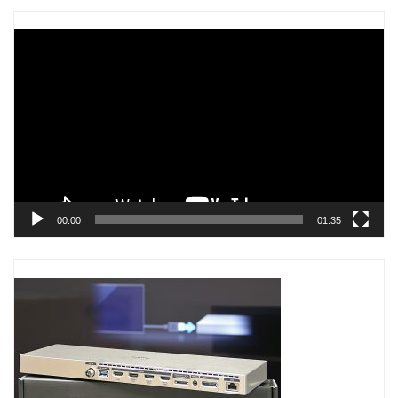
Trình
chơi
Video
00:00
01:35