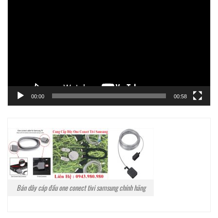
chơi
Video
00:00
00:58
Bán dây cáp đầu one conect tivi samsung chính hãng