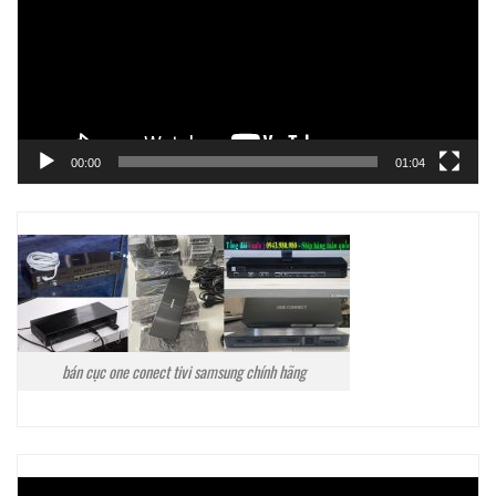
00:00
01:04
bán cục one conect tivi samsung chính hãng
Trình