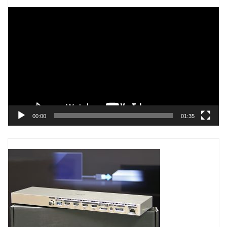
Trình
chơi
Video
00:00
01:35