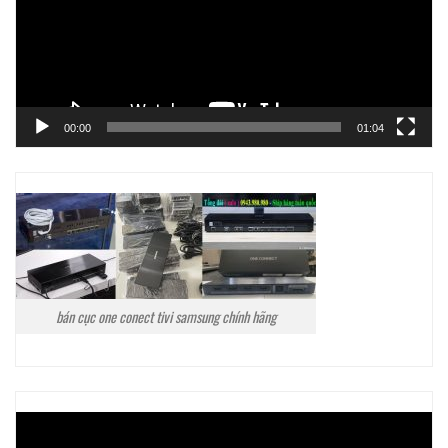
00:00
01:04
bán cục one conect tivi samsung chính hãng
Trình
chơi