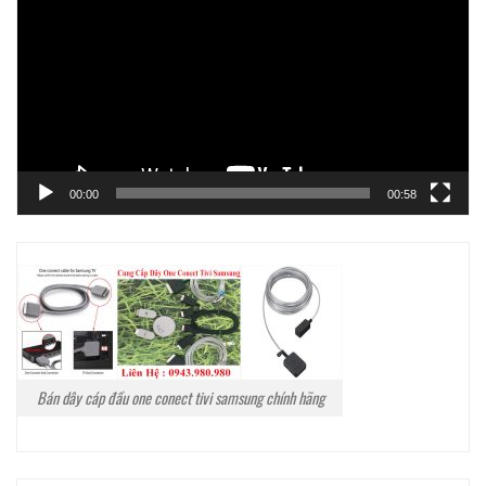
Video
00:00
00:58
Bán dây cáp đầu one conect tivi samsung chính hãng