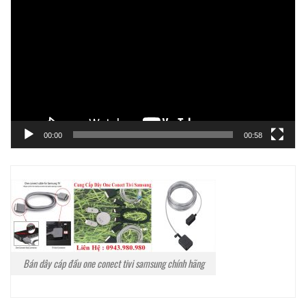
chơi
Video
00:00
00:58
Bán dây cáp đầu one conect tivi samsung chính hãng