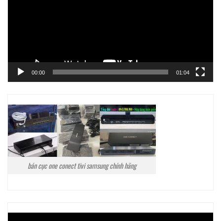
00:00
01:04
bán cục one conect tivi samsung chính hãng
Trình