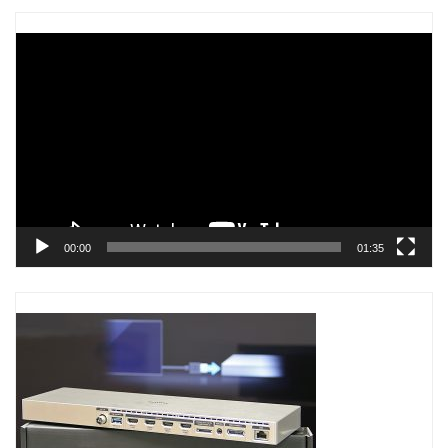
Trình
chơi
Video
00:00
01:35