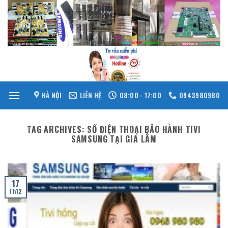
Skip
to
content
HÀ NỘI
LIÊN HỆ
08:00 - 17:00
0943980980
TAG ARCHIVES:
SỐ ĐIỆN THOẠI BẢO HÀNH TIVI
SAMSUNG TẠI GIA LÂM
17
Th12