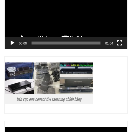
00:00
01:04
bán cục one conect tivi samsung chính hãng
Trình