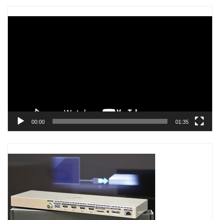
Trình
chơi
Video
00:00
01:35