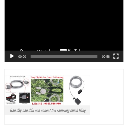
chơi
Video
00:00
00:58
Bán dây cáp đầu one conect tivi samsung chính hãng