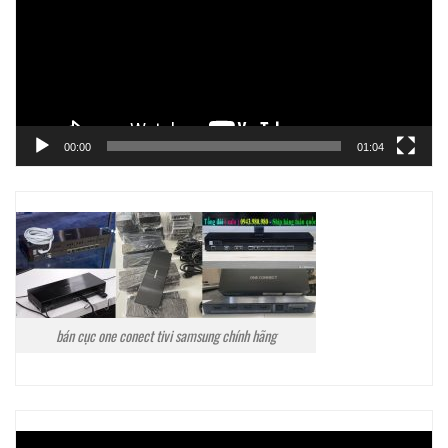
00:00
01:04
bán cục one conect tivi samsung chính hãng
Trình