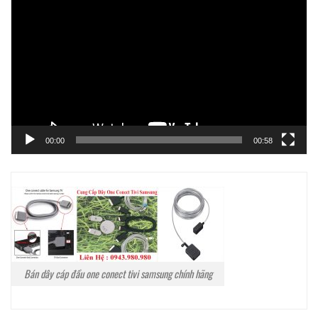
chơi
Video
00:00
00:58
Bán dây cáp đầu one conect tivi samsung chính hãng