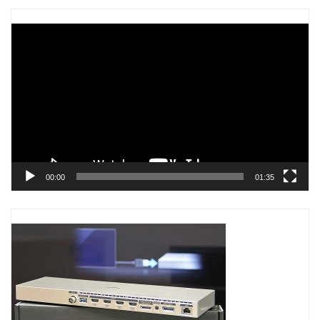
Trình
chơi
Video
00:00
01:35