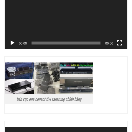
00:00
00:00
bán cục one conect tivi samsung chính hãng
Trình