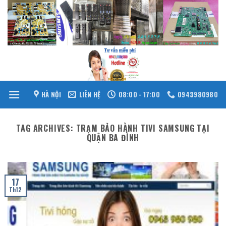
Skip
to
content
HÀ NỘI
LIÊN HỆ
08:00 - 17:00
0943980980
TAG ARCHIVES:
TRẠM BẢO HÀNH TIVI SAMSUNG TẠI
QUẬN BA ĐÌNH
17
Th12