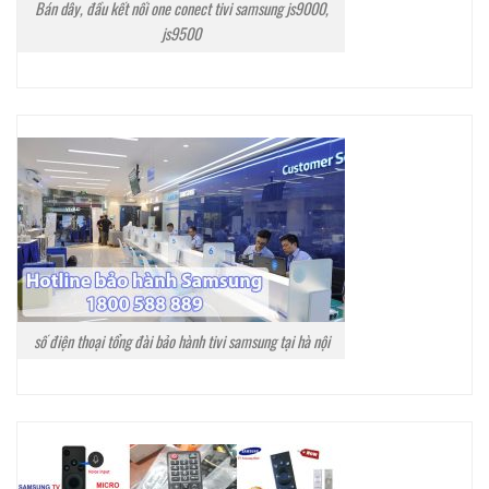
Bán dây, đầu kết nối one conect tivi samsung js9000,
js9500
số điện thoại tổng đài bảo hành tivi samsung tại hà nội