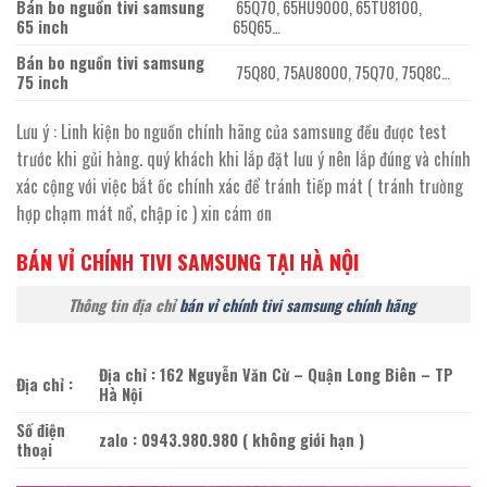
Bán bo nguồn tivi samsung
65Q70, 65HU9000, 65TU8100,
65 inch
65Q65…
Bán bo nguồn tivi samsung
75Q80, 75AU8000, 75Q70, 75Q8C…
75 inch
Lưu ý : Linh kiện bo nguồn chính hãng của samsung đều được test
trước khi gủi hàng. quý khách khi lắp đặt lưu ý nên lắp đúng và chính
xác cộng với việc bắt ốc chính xác để tránh tiếp mát ( tránh trường
hợp chạm mát nổ, chập ic ) xin cám ơn
BÁN VỈ CHÍNH TIVI SAMSUNG TẠI HÀ NỘI
Thông tin địa chỉ
bán vỉ chính tivi samsung chính hãng
Địa chỉ : 162 Nguyễn Văn Cừ – Quận Long Biên – TP
Địa chỉ :
Hà Nội
Số điện
zalo : 0943.980.980 ( không giới hạn )
thoại