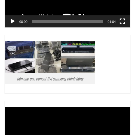
00:00
01:04
bán cục one conect tivi samsung chính hãng
Trình
chơi
Video