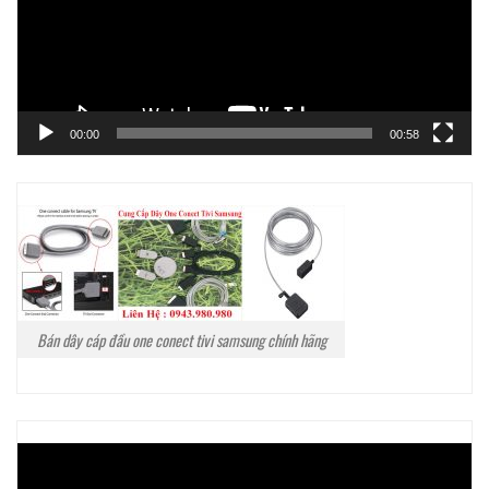
00:00
00:58
Bán dây cáp đầu one conect tivi samsung chính hãng
Trình
chơi