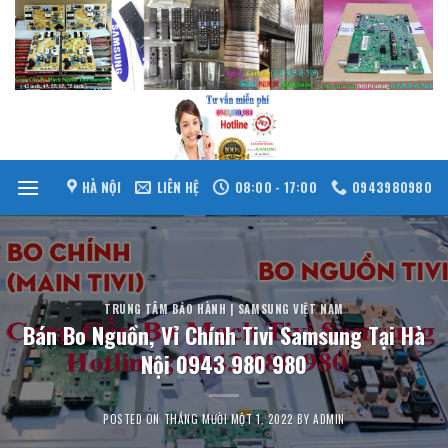
Skip
to
content
HÀ NỘI
LIÊN HỆ
08:00 - 17:00
0943980980
TRUNG TÂM BẢO HÀNH | SAMSUNG VIỆT NAM
Bán Bo Nguồn, Vỉ Chính Tivi Samsung Tại Hà
Nội 0943 980 980
POSTED ON
THÁNG MƯỜI MỘT 1, 2022
BY
ADMIN