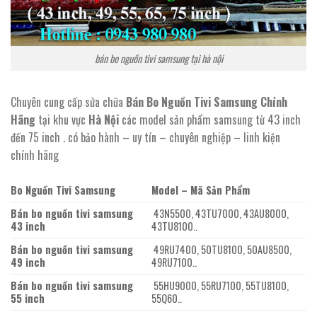
bán bo nguồn tivi samsung tại hà nội
Chuyên cung cấp sửa chữa
Bán Bo Nguồn Tivi Samsung Chính
Hãng
tại khu vực
Hà Nội
các model sản phẩm samsung từ 43 inch
đến 75 inch . có bảo hành – uy tín – chuyên nghiệp – linh kiện
chính hãng
Bo Nguồn Tivi Samsung
Model – Mã Sản Phẩm
Bán bo nguồn tivi samsung
43N5500, 43TU7000, 43AU8000,
43 inch
43TU8100..
Bán bo nguồn tivi samsung
49RU7400, 50TU8100, 50AU8500,
49 inch
49RU7100..
Bán bo nguồn tivi samsung
55HU9000, 55RU7100, 55TU8100,
55 inch
55Q60..