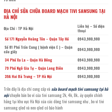
ĐỊA CHỈ SỬA CHỮA BOARD MẠCH TIVI SAMSUNG TẠI
HÀ NỘI
Liên hệ – Số điện
Địa Chỉ : TP Hà Nội
thoại
Số 171 Nguyễn Hoàng Tôn – Quận Tây Hồ
0943,980,980
Số 81 Phố Trần Cung ( bệnh viện E ) – Quận
0943,980,980
cầu giấy
34 Phố Xa La – Quận Hà Đông
0943,980,980
79 Phố Ngô Gia Tự – Quận Long Biên
0943,980,980
39A Hai Bà Trưng – TP Hà Nội
0943,980,980
Trên đây là địa chỉ cung cấp và
sửa board mạch tivi samsung tại hà
nội
chuyên bán bo vỉ của tivi samsung 2k, 4k, 8k.. ủy quyền chính
hãng tại khu vực Hà Nội của các dòng tivi samsung như , bo vỉ tivi
samsung qled và neo qled có bảo hành