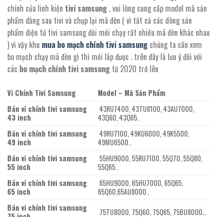
chính của linh kiện
tivi samsung
. vui lòng cung cấp model mã sản
phẩm đằng sau tivi và chụp lại mã đèn ( vì tất cả các dòng sản
phẩm điện tử tivi samsung đời mới chạy rất nhiều mã đèn khác nhau
) vì vậy khu
mua bo mạch chính tivi samsung
chúng ta cần xem
bo mạch chạy mã đèn gì thì mới lắp được . trên đây là lưu ý đối với
các
bo mạch chính tivi samsung
từ 2020 trở lên
Vỉ Chính Tivi Samsung
Model – Mã Sản Phẩm
Bán vỉ chính tivi samsung
43RU7400, 43TU8100, 43AU7000,
43 inch
43Q60, 43Q65..
Bán vỉ chính tivi samsung
49RU7100, 49KU6000, 49K5500,
49 inch
49MU6500..
Bán vỉ chính tivi samsung
55HU9000, 55RU7100, 55Q70, 55Q80,
55 inch
55Q65..
Bán vỉ chính tivi samsung
65HU9000, 65HU7000, 65Q65,
65 inch
65Q60,65AU8000..
Bán vỉ chính tivi samsung
75TU8000, 75Q60, 75Q65, 75BU8000…
75 inch