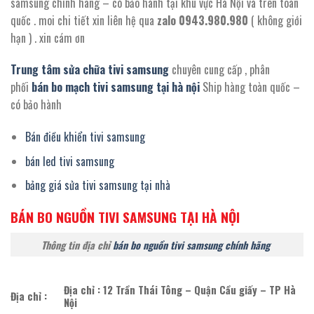
samsung chính hãng – có bảo hành tại khu vực Hà Nội và trên toàn
quốc . moi chi tiết xin liên hệ qua
zalo 0943.980.980
( không giới
hạn ) . xin cám ơn
Trung tâm sửa chữa tivi samsung
chuyên cung cấp , phân
phối
bán bo mạch tivi samsung tại hà nội
Ship hàng toàn quốc –
có bảo hành
Bán điều khiển tivi samsung
bán led tivi samsung
bảng giá sửa tivi samsung tại nhà
BÁN BO NGUỒN TIVI SAMSUNG TẠI HÀ NỘI
Thông tin địa chỉ
bán bo nguồn tivi samsung chính hãng
Địa chỉ : 12 Trần Thái Tông – Quận Cầu giấy – TP Hà
Địa chỉ :
Nội