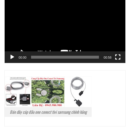
chơi
Video
00:00
00:58
Bán dây cáp đầu one conect tivi samsung chính hãng