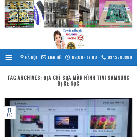
Skip
to
content
HÀ NỘI
LIÊN HỆ
08:00 - 17:00
0943980980
TAG ARCHIVES:
ĐỊA CHỈ SỬA MÀN HÌNH TIVI SAMSUNG
BỊ KẺ SỌC
17
Th9