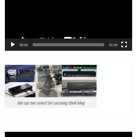
00:00
01:04
bán cục one conect tivi samsung chính hãng
Trình