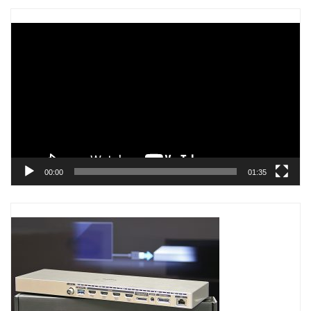
Trình
chơi
Video
00:00
01:35