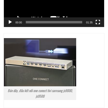
00:00
01:35
Bán dây, đầu kết nối one conect tivi samsung js9000,
js9500