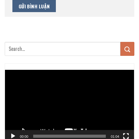
Trình
chơi
Video
00:00
01:04