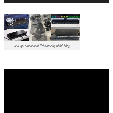
bán cục one conect tivi samsung chính hãng
Trình
chơi
Video