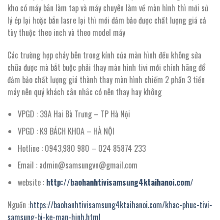
kho có máy bắn làm tap và máy chuyên làm về màn hình thì mới sử
lý ép lại hoặc bắn lasre lại thì mới đảm bảo được chất lượng giá cả
tùy thuộc theo inch và theo model máy
Các trường hợp cháy bên trong kính của màn hình đều không sửa
chữa được mà bắt buộc phải thay màn hình tivi mới chính hãng để
đảm bảo chất lượng giá thành thay màn hình chiếm 2 phần 3 tiền
máy nên quý khách cân nhắc có nên thay hay không
VPGD : 39A Hai Bà Trưng – TP Hà Nội
VPGD : K9 BÁCH KHOA – HÀ NỘI
Hotline : 0943,980 980 – 024 85874 233
Email : admin@samsungvn@gmail.com
website :
http://baohanhtivisamsung4ktaihanoi.com/
Nguồn :
https://baohanhtivisamsung4ktaihanoi.com/khac-phuc-tivi-
samsung-bi-ke-man-hinh.html