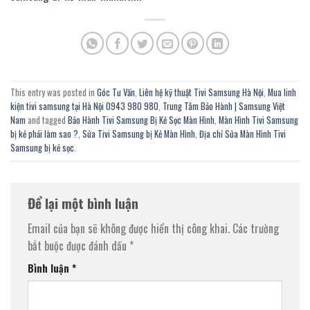
This entry was posted in
Góc Tư Vấn
,
Liên hệ kỹ thuật Tivi Samsung Hà Nội
,
Mua linh
kiện tivi samsung tại Hà Nội 0943 980 980
,
Trung Tâm Bảo Hành | Samsung Việt
Nam
and tagged
Bảo Hành Tivi Samsung Bị Kẻ Sọc Màn Hình
,
Màn Hình Tivi Samsung
bị kẻ phải làm sao ?
,
Sửa Tivi Samsung bị Kẻ Màn Hình
,
Địa chỉ Sửa Màn Hình Tivi
Samsung bị kẻ sọc
.
Để lại một bình luận
Email của bạn sẽ không được hiển thị công khai.
Các trường
bắt buộc được đánh dấu
*
Bình luận
*