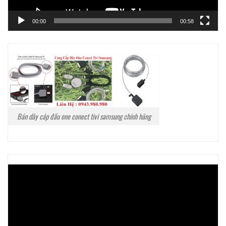
00:00
00:58
Bán dây cáp đầu one conect tivi samsung chính hãng
Trình
chơi
Video