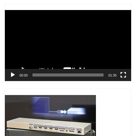
Trình
chơi
Video
00:00
01:35