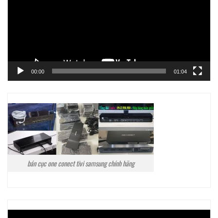
00:00
01:04
bán cục one conect tivi samsung chính hãng
Trình