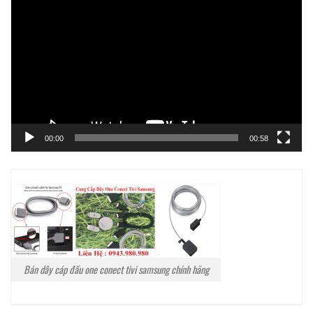
chơi
Video
00:00
00:58
Bán dây cáp đầu one conect tivi samsung chính hãng