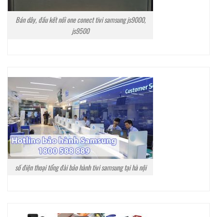
Bán dây, đầu kết nối one conect tivi samsung js9000,
js9500
số điện thoại tổng đài bảo hành tivi samsung tại hà nội