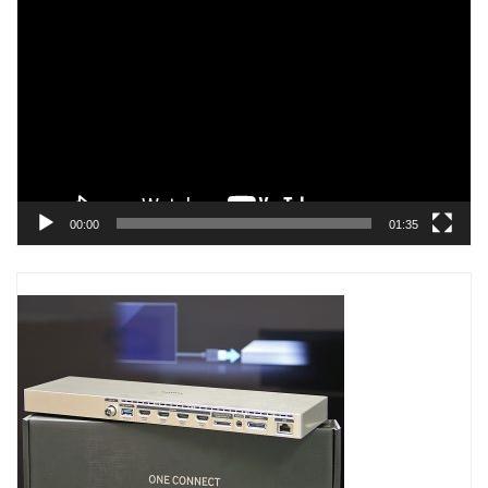
Trình
chơi
Video
00:00
01:35