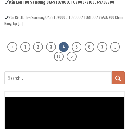
Bán Led Tivi Samsung UA65TU7000, TU8000/8100, 65AU7700
Bán Bộ LED Tivi Samsung UA65TU7000 / TU8000 / TU8100 / 65AU7700 Chính
Hãng Tại [...]
1
2
3
4
5
6
7
…
17
Trình
chơi
Video