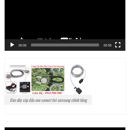
Video
00:00
00:58
Bán dây cáp đầu one conect tivi samsung chính hãng