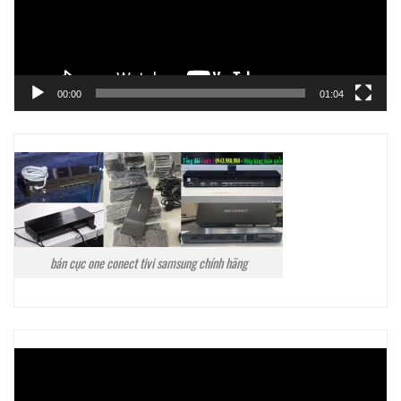
00:00
01:04
bán cục one conect tivi samsung chính hãng
Trình
chơi