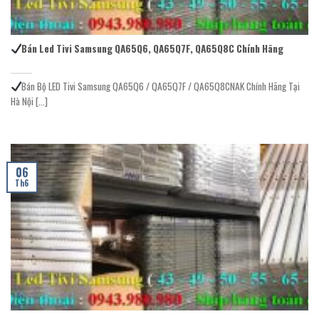
Bán Led Tivi Samsung QA65Q6, QA65Q7F, QA65Q8C Chính Hãng
Bán Bộ LED Tivi Samsung QA65Q6 / QA65Q7F / QA65Q8CNAK Chính Hãng Tại
Hà Nội [...]
06
Th6