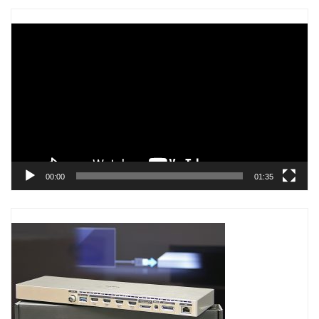
Trình
chơi
Video
00:00
01:35