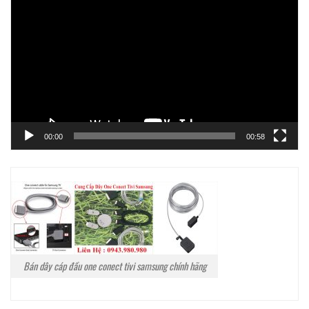
chơi
Video
00:00
00:58
Bán dây cáp đầu one conect tivi samsung chính hãng