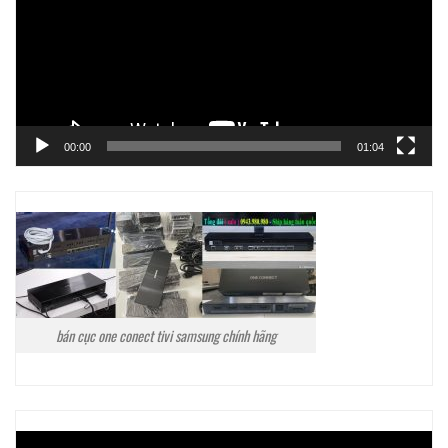
00:00
01:04
bán cục one conect tivi samsung chính hãng
Trình