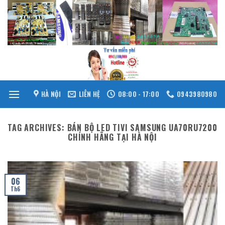
Skip
to
content
HÀ NỘI
LIÊN HỆ
08:00 - 17:00
0943980980
TAG ARCHIVES:
BÁN BỘ LED TIVI SAMSUNG UA70RU7200
CHÍNH HÃNG TẠI HÀ NỘI
06
Th6