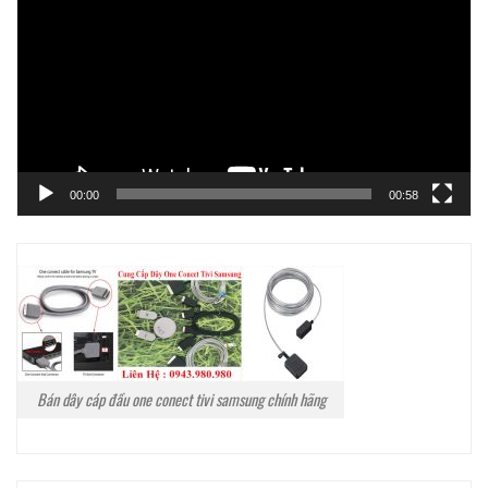
Video
00:00
00:58
Bán dây cáp đầu one conect tivi samsung chính hãng