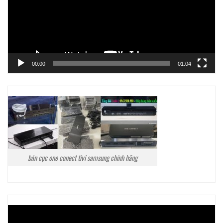
00:00
01:04
bán cục one conect tivi samsung chính hãng
Trình
chơi