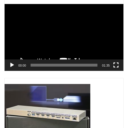
Trình
chơi
Video
00:00
01:35