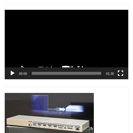
Trình
chơi
Video
00:00
01:35