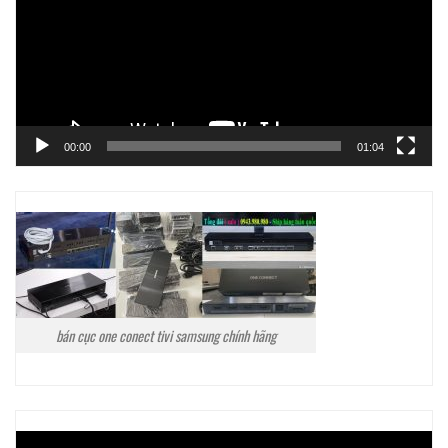
00:00
01:04
bán cục one conect tivi samsung chính hãng
Trình