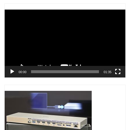
Trình
chơi
Video
00:00
01:35