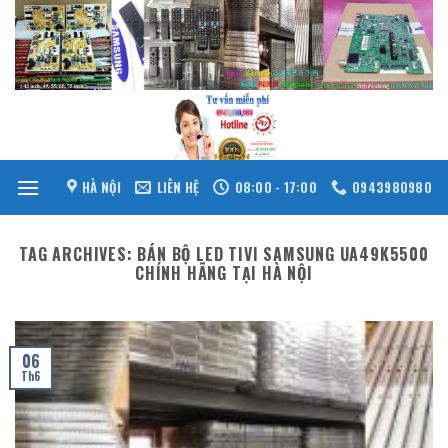
Skip
to
content
HÀ NỘI
LIÊN HỆ
08:00 - 17:00
0943980980
TAG ARCHIVES:
BÁN BỘ LED TIVI SAMSUNG UA49K5500
CHÍNH HÃNG TẠI HÀ NỘI
06
Th6