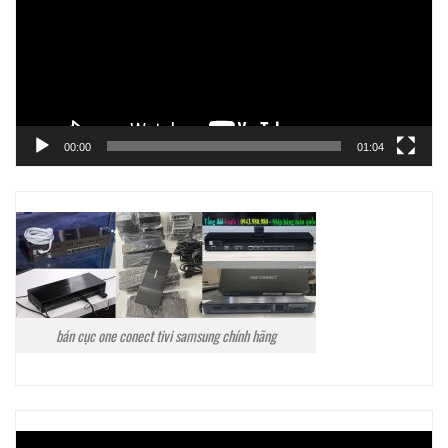
00:00
01:04
bán cục one conect tivi samsung chính hãng
Trình