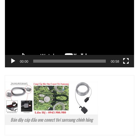
chơi
Video
00:00
00:58
Bán dây cáp đầu one conect tivi samsung chính hãng