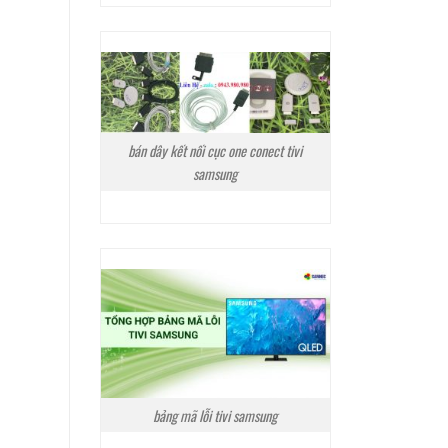
bán dây kết nối cục one conect tivi
samsung
bảng mã lỗi tivi samsung