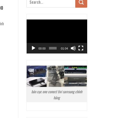
00
Trình
ính
chơi
Video
00:00
01:04
bán cục one conect tivi samsung chính
hãng