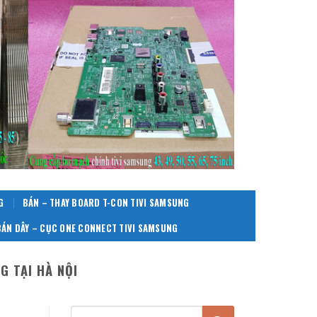
G
BÁN – THAY BOARD T-CON TIVI SAMSUNG
BÁN DÂY – CỤC ONE CONNECT TIVI SAMSUNG
G TẠI HÀ NỘI