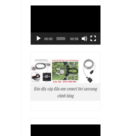
Trình
chơi
Video
00:00
00:58
Bán dây cáp đầu one conect tivi samsung
chính hãng
Trình
chơi