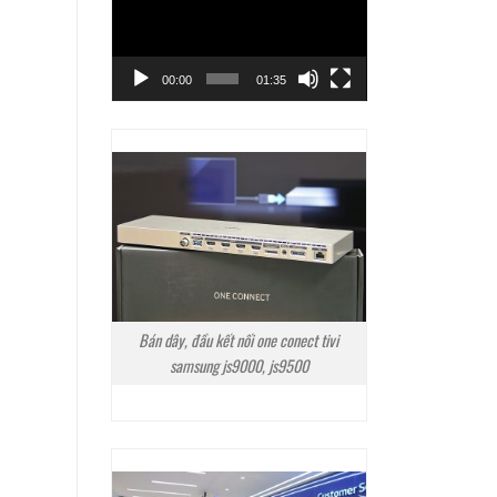
Video
00:00
01:35
Bán dây, đầu kết nối one conect tivi
samsung js9000, js9500