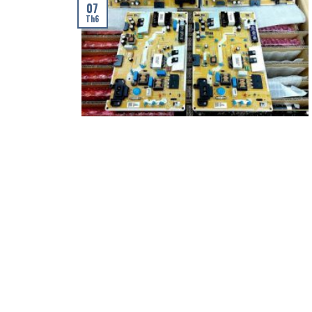
07
Th6