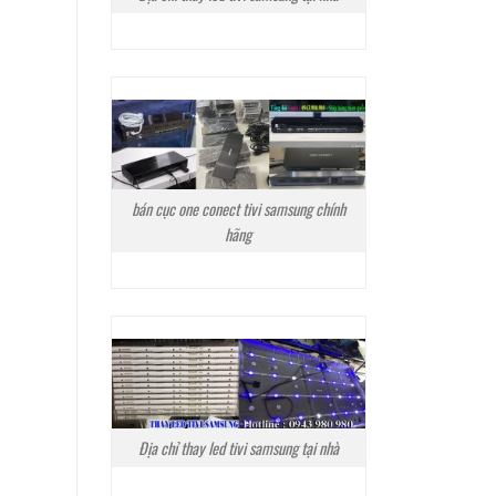
bán cục one conect tivi samsung chính
hãng
Địa chỉ thay led tivi samsung tại nhà