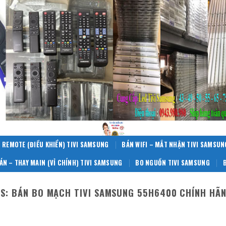
 REMOTE (ĐIỀU KHIỂN) TIVI SAMSUNG
BÁN WIFI – MẮT NHẬN TIVI SAMSUN
ÁN – THAY MAIN (VỈ CHÍNH) TIVI SAMSUNG
BO NGUỒN TIVI SAMSUNG
ES:
BÁN BO MẠCH TIVI SAMSUNG 55H6400 CHÍNH HÃN