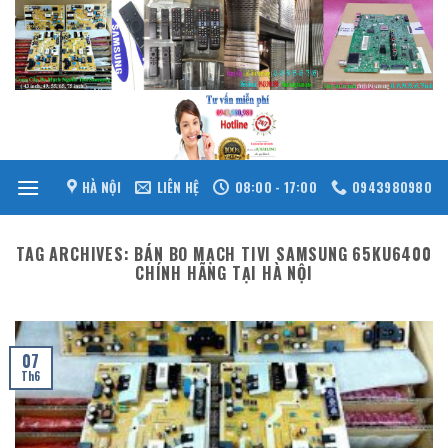
Skip
to
content
HÀ NỘI
LIÊN HỆ
08:00 - 17:00
0943980980
TAG ARCHIVES:
BÁN BO MẠCH TIVI SAMSUNG 65KU6400
CHÍNH HÃNG TẠI HÀ NỘI
07
Th6