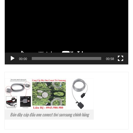
chơi
Video
00:00
00:58
Bán dây cáp đầu one conect tivi samsung chính hãng