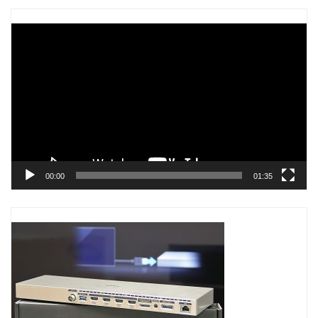
Trình
chơi
Video
00:00
01:35