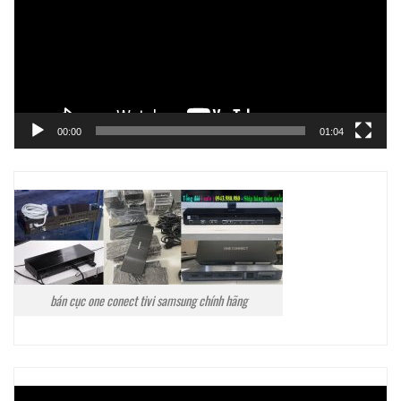
00:00
01:04
bán cục one conect tivi samsung chính hãng
Trình