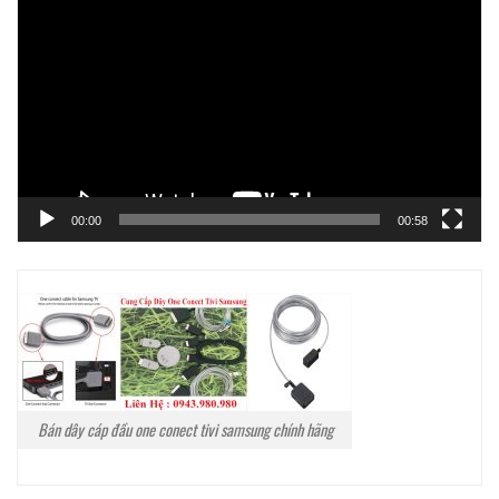
chơi
Video
00:00
00:58
Bán dây cáp đầu one conect tivi samsung chính hãng