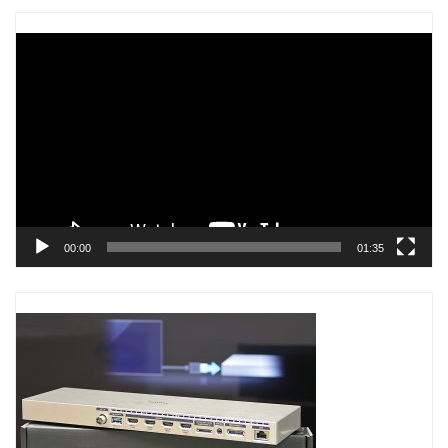
Trình
chơi
Video
00:00
01:35