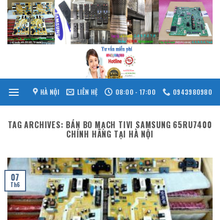
Skip
to
content
HÀ NỘI
LIÊN HỆ
08:00 - 17:00
0943980980
TAG ARCHIVES:
BÁN BO MẠCH TIVI SAMSUNG 65RU7400
CHÍNH HÃNG TẠI HÀ NỘI
07
Th6