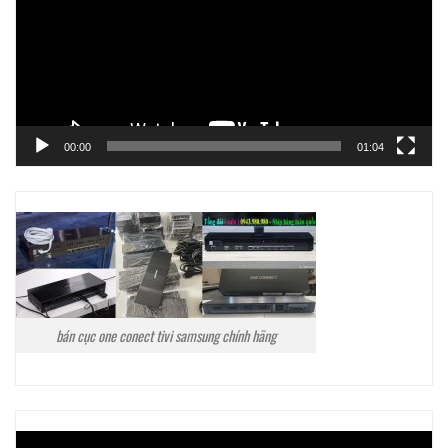
00:00
01:04
bán cục one conect tivi samsung chính hãng
Trình