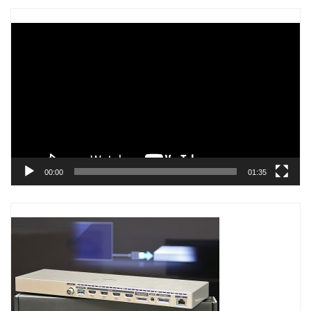
Trình
chơi
Video
00:00
01:35