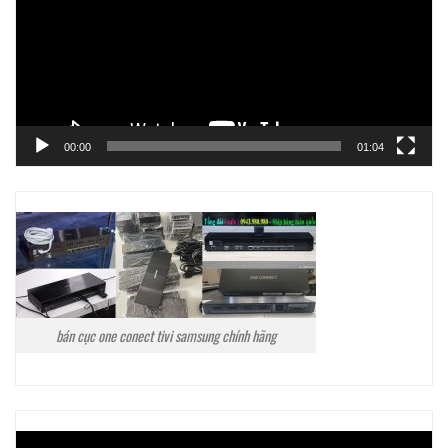
00:00
01:04
bán cục one conect tivi samsung chính hãng
Trình