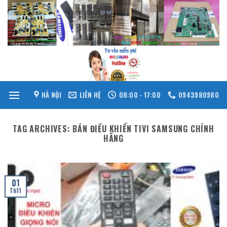
Skip
to
content
HÀ NỘI
LIÊN HỆ
08:00 - 17:00
0943980980
TAG ARCHIVES:
BÁN ĐIỀU KHIỂN TIVI SAMSUNG CHÍNH
HÃNG
01
Th11