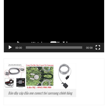
chơi
Video
00:00
00:58
Bán dây cáp đầu one conect tivi samsung chính hãng