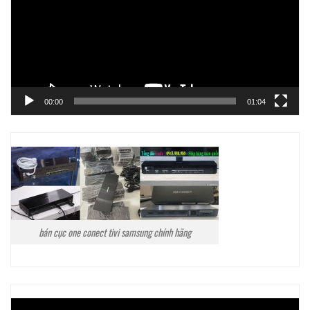
00:00
01:04
bán cục one conect tivi samsung chính hãng
Trình