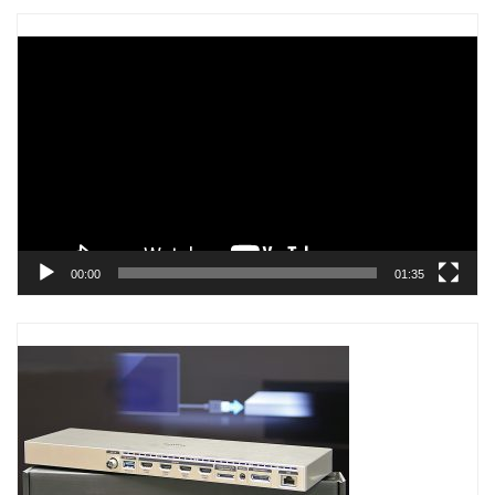
Trình
chơi
Video
00:00
01:35