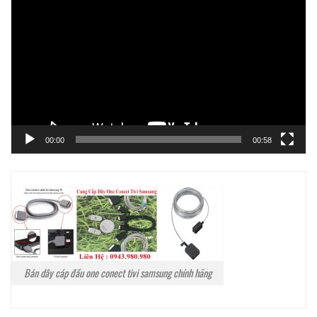
chơi
Video
00:00
00:58
Bán dây cáp đầu one conect tivi samsung chính hãng