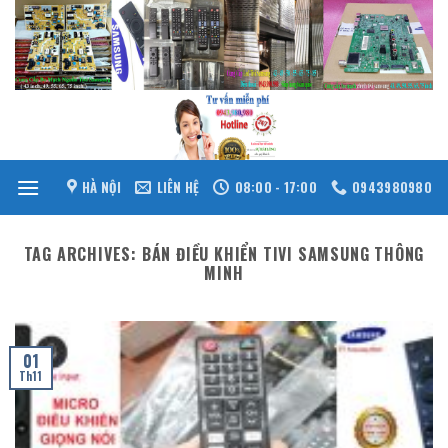
Skip
to
content
HÀ NỘI
LIÊN HỆ
08:00 - 17:00
0943980980
TAG ARCHIVES:
BÁN ĐIỀU KHIỂN TIVI SAMSUNG THÔNG
MINH
01
Th11