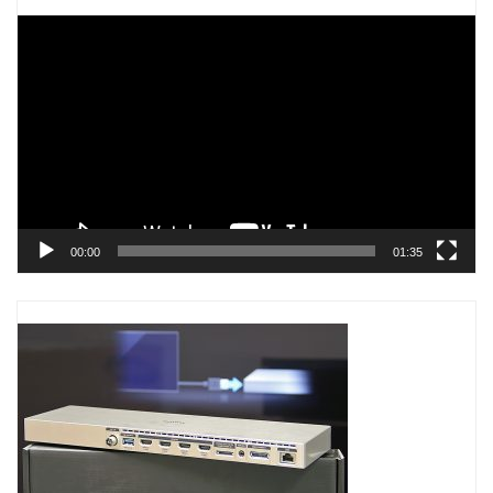
Trình
chơi
Video
00:00
01:35