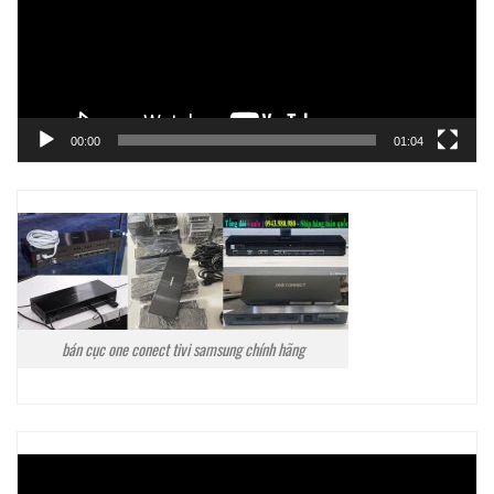
00:00
01:04
bán cục one conect tivi samsung chính hãng
Trình
chơi