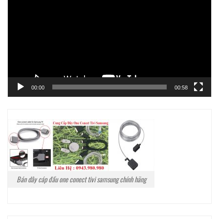
Video
00:00
00:58
Bán dây cáp đầu one conect tivi samsung chính hãng