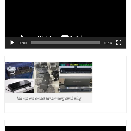
00:00
01:04
bán cục one conect tivi samsung chính hãng
Trình