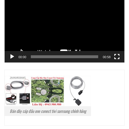
chơi
Video
00:00
00:58
Bán dây cáp đầu one conect tivi samsung chính hãng