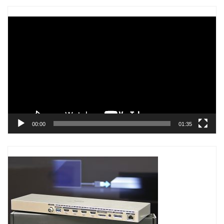
Trình
chơi
Video
00:00
01:35