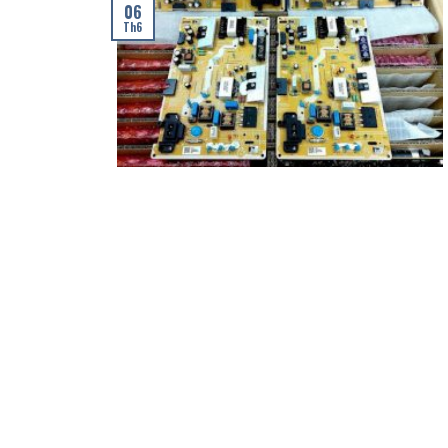
06
Th6