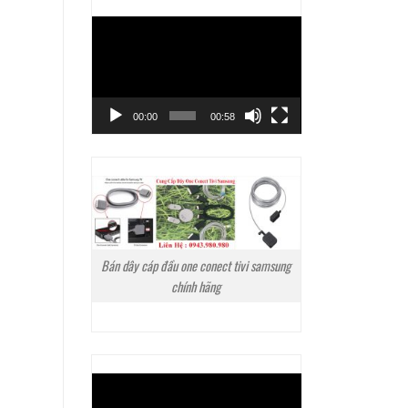
Trình
chơi
Video
00:00
00:58
Bán dây cáp đầu one conect tivi samsung
chính hãng
Trình
chơi