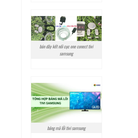
bán dây kết nối cục one conect tivi
samsung
bảng mã lỗi tivi samsung