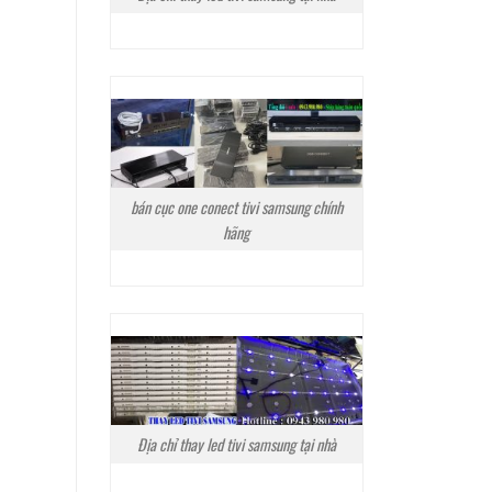
bán cục one conect tivi samsung chính
hãng
Địa chỉ thay led tivi samsung tại nhà