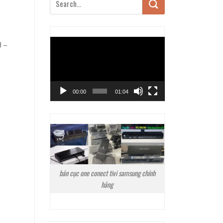
Trình
0 –
chơi
Video
00:00
01:04
bán cục one conect tivi samsung chính
hãng