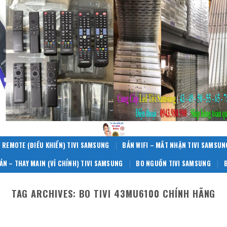
 REMOTE (ĐIỀU KHIỂN) TIVI SAMSUNG
BÁN WIFI – MẮT NHẬN TIVI SAMSUN
ÁN – THAY MAIN (VỈ CHÍNH) TIVI SAMSUNG
BO NGUỒN TIVI SAMSUNG
TAG ARCHIVES:
BO TIVI 43MU6100 CHÍNH HÃNG