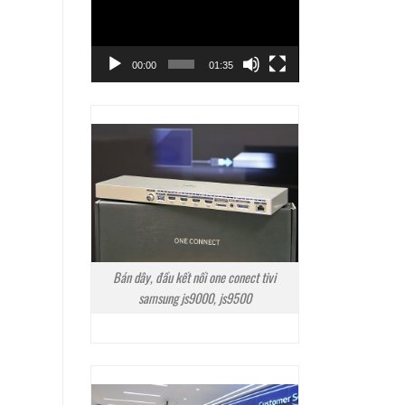
Video
00:00
01:35
Bán dây, đầu kết nối one conect tivi
samsung js9000, js9500