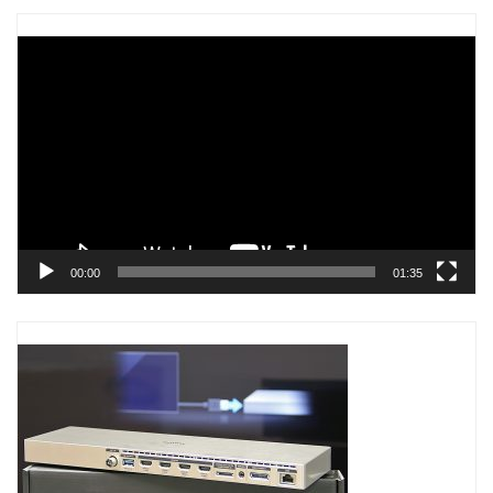
Trình
chơi
Video
00:00
01:35