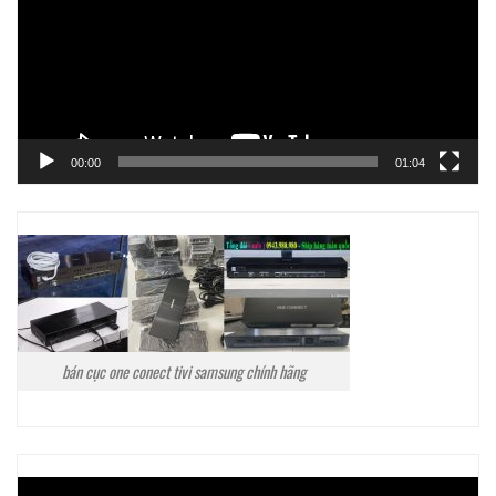
00:00
01:04
bán cục one conect tivi samsung chính hãng
Trình