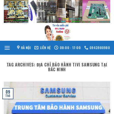
Skip
to
content
HÀ NỘI
LIÊN HỆ
08:00 - 17:00
0943980980
TAG ARCHIVES:
ĐỊA CHỈ BẢO HÀNH TIVI SAMSUNG TẠI
BẮC NINH
09
Th5