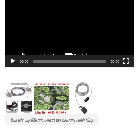
chơi
Video
00:00
00:58
Bán dây cáp đầu one conect tivi samsung chính hãng