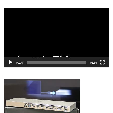
Trình
chơi
Video
00:00
01:35