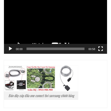
chơi
Video
00:00
00:58
Bán dây cáp đầu one conect tivi samsung chính hãng