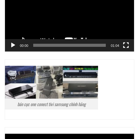
00:00
01:04
bán cục one conect tivi samsung chính hãng
Trình