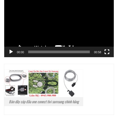
chơi
Video
00:00
00:58
Bán dây cáp đầu one conect tivi samsung chính hãng