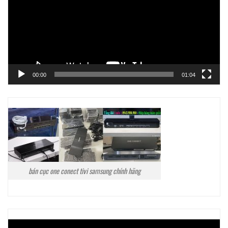
00:00
01:04
bán cục one conect tivi samsung chính hãng
Trình