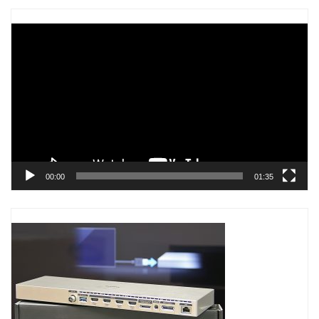
Trình
chơi
Video
00:00
01:35