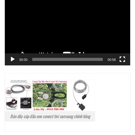
chơi
Video
00:00
00:58
Bán dây cáp đầu one conect tivi samsung chính hãng