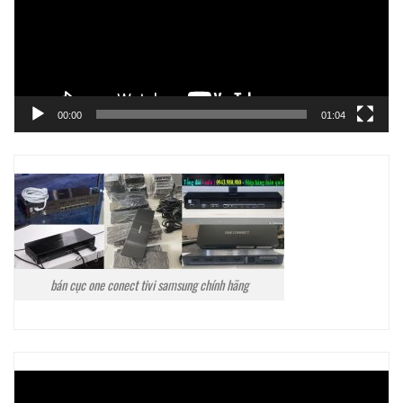
00:00
01:04
bán cục one conect tivi samsung chính hãng
Trình
chơi