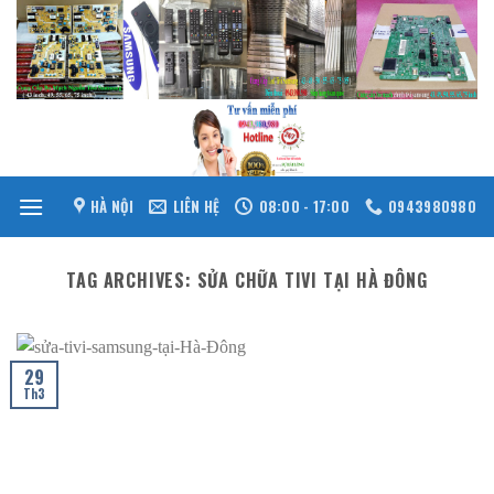
Skip
to
content
HÀ NỘI
LIÊN HỆ
08:00 - 17:00
0943980980
TAG ARCHIVES:
SỬA CHỮA TIVI TẠI HÀ ĐÔNG
29
Th3