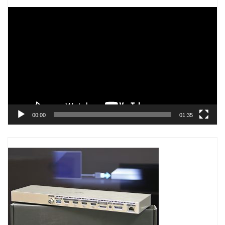
Trình
chơi
Video
00:00
01:35