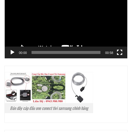
Video
00:00
00:58
Bán dây cáp đầu one conect tivi samsung chính hãng