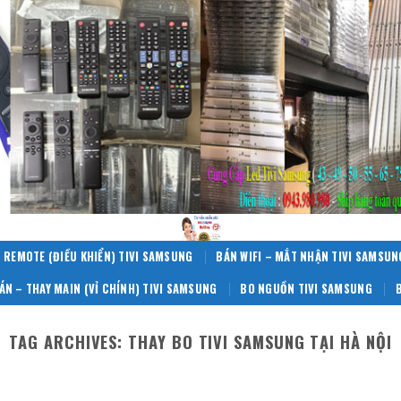
 REMOTE (ĐIỀU KHIỂN) TIVI SAMSUNG
BÁN WIFI – MẮT NHẬN TIVI SAMSUN
ÁN – THAY MAIN (VỈ CHÍNH) TIVI SAMSUNG
BO NGUỒN TIVI SAMSUNG
TAG ARCHIVES:
THAY BO TIVI SAMSUNG TẠI HÀ NỘI