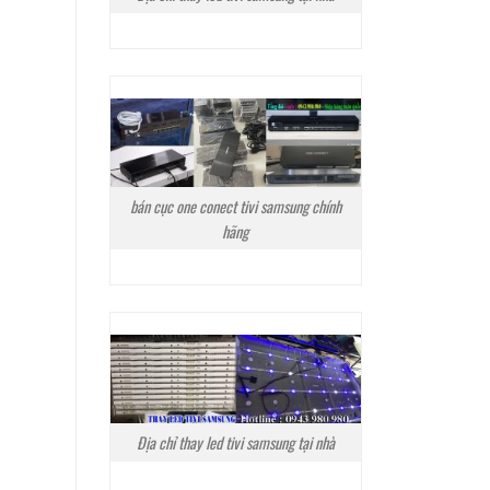
bán cục one conect tivi samsung chính
hãng
Địa chỉ thay led tivi samsung tại nhà