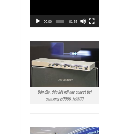
Video
00:00
01:35
Bán dây, đầu kết nối one conect tivi
samsung js9000, js9500