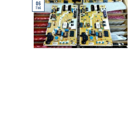
06
Th6