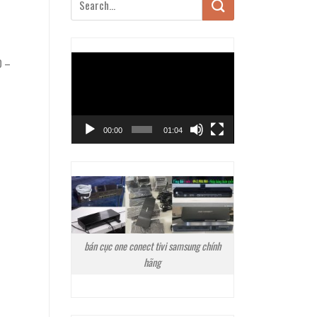
Trình
0 –
chơi
Video
00:00
01:04
bán cục one conect tivi samsung chính
hãng