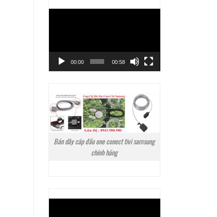
Trình
chơi
Video
00:00
00:58
Bán dây cáp đầu one conect tivi samsung
chính hãng
Trình
chơi