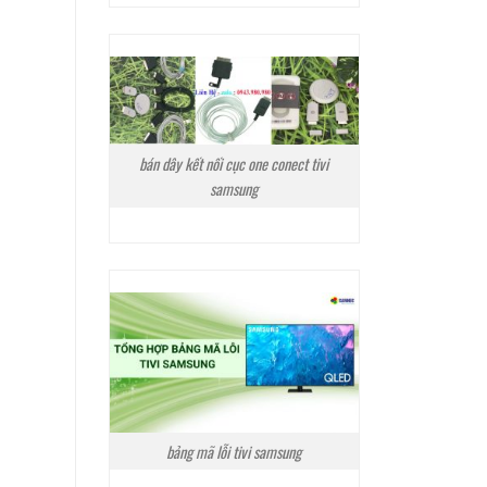
bán dây kết nối cục one conect tivi
samsung
bảng mã lỗi tivi samsung