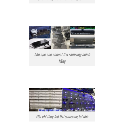
bán cục one conect tivi samsung chính
hãng
Địa chỉ thay led tivi samsung tại nhà