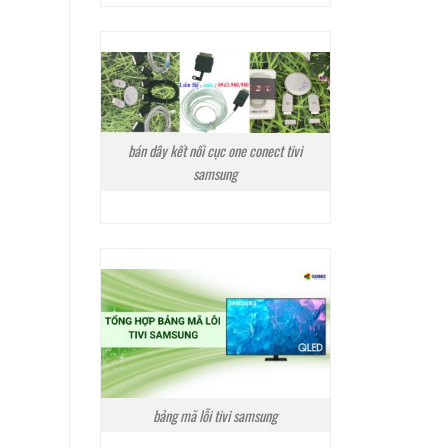
bán dây kết nối cục one conect tivi
samsung
bảng mã lỗi tivi samsung