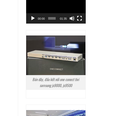
Video
00:00
01:35
Bán dây, đầu kết nối one conect tivi
samsung js9000, js9500