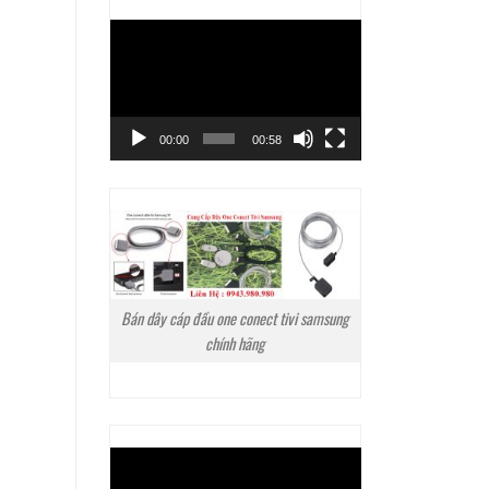
Trình
chơi
Video
00:00
00:58
Bán dây cáp đầu one conect tivi samsung
chính hãng
Trình
chơi