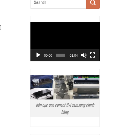
Trình
]
chơi
Video
00:00
01:04
bán cục one conect tivi samsung chính
hãng