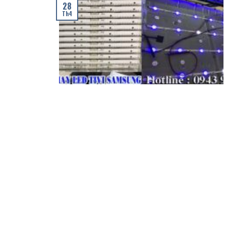
28
Th4