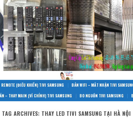
 REMOTE (ĐIỀU KHIỂN) TIVI SAMSUNG
BÁN WIFI – MẮT NHẬN TIVI SAMSUN
ÁN – THAY MAIN (VỈ CHÍNH) TIVI SAMSUNG
BO NGUỒN TIVI SAMSUNG
TAG ARCHIVES:
THAY LED TIVI SAMSUNG TẠI HÀ NỘI