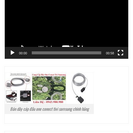
Video
00:00
00:58
Bán dây cáp đầu one conect tivi samsung chính hãng