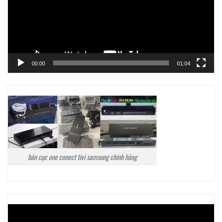
00:00
01:04
bán cục one conect tivi samsung chính hãng
Trình
chơi