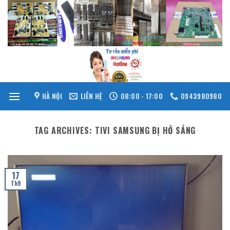
Skip
to
content
HÀ NỘI
LIÊN HỆ
08:00 - 17:00
0943980980
TAG ARCHIVES:
TIVI SAMSUNG BỊ HỞ SÁNG
17
Th9