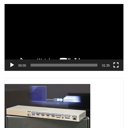
Trình
chơi
Video
00:00
01:35