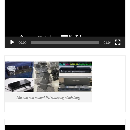
00:00
01:04
bán cục one conect tivi samsung chính hãng
Trình