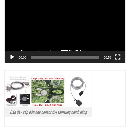
chơi
Video
00:00
00:58
Bán dây cáp đầu one conect tivi samsung chính hãng