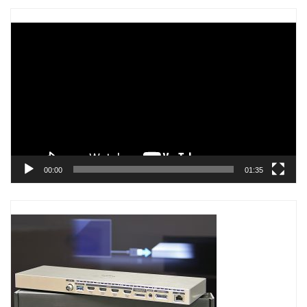
Trình
chơi
Video
00:00
01:35