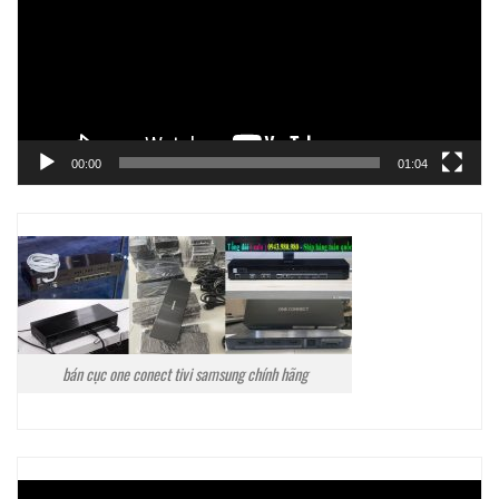
00:00
01:04
bán cục one conect tivi samsung chính hãng
Trình