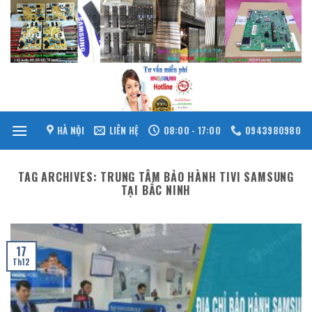
Skip
to
content
HÀ NỘI
LIÊN HỆ
08:00 - 17:00
0943980980
TAG ARCHIVES:
TRUNG TÂM BẢO HÀNH TIVI SAMSUNG
TẠI BẮC NINH
17
Th12