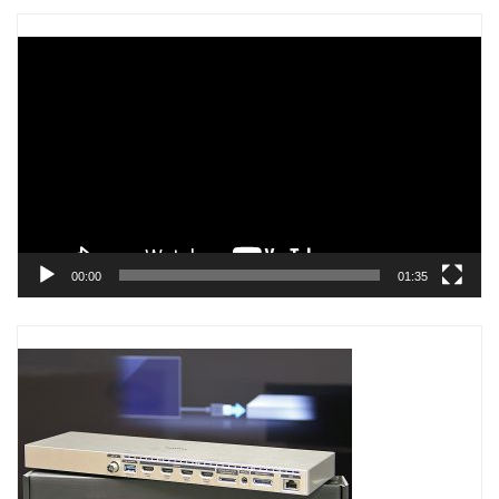
Trình
chơi
Video
00:00
01:35