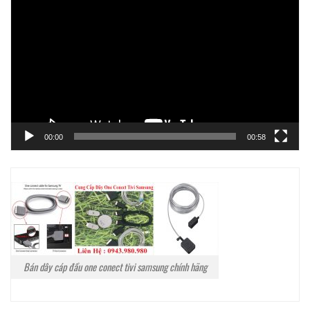
chơi
Video
00:00
00:58
Bán dây cáp đầu one conect tivi samsung chính hãng