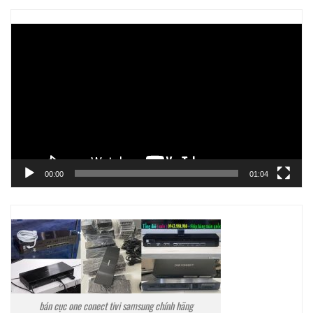
Trình
chơi
Video
00:00
01:04
bán cục one conect tivi samsung chính hãng