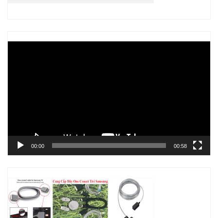
Trình
chơi
Video
00:00
00:58