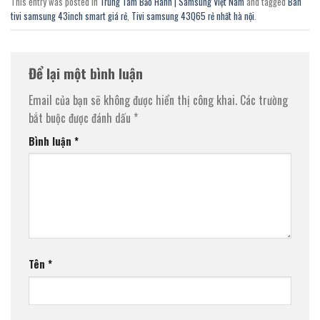
This entry was posted in
Trung Tâm Bảo Hành | Samsung Việt Nam
and tagged
Bán
tivi samsung 43inch smart giá rẻ
,
Tivi samsung 43Q65 rẻ nhất hà nội
.
Để lại một bình luận
Email của bạn sẽ không được hiển thị công khai.
Các trường
bắt buộc được đánh dấu
*
Bình luận
*
Tên
*