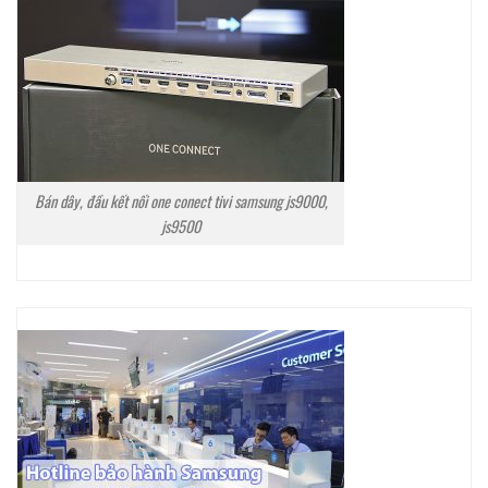
Bán dây, đầu kết nối one conect tivi samsung js9000,
js9500