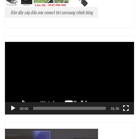
Bán dây cáp đầu one conect tivi samsung chính hãng
Trình
chơi
Video
00:00
01:35