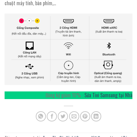
chuột máy tính, bàn phím,…
Đăng ký giảm 10% :
Sửa Tivi Samsung tại Nhà