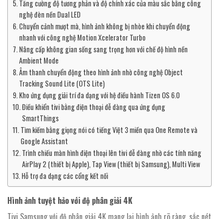
Tăng cường độ tương phản và độ chính xác của màu sắc bằng công
nghệ đèn nền Dual LED
Chuyển cảnh mượt mà, hình ảnh không bị nhòe khi chuyển động
nhanh với công nghệ Motion Xcelerator Turbo
Nâng cấp không gian sống sang trọng hơn với chế độ hình nền
Ambient Mode
Âm thanh chuyển động theo hình ảnh nhờ công nghệ Object
Tracking Sound Lite (OTS Lite)
Kho ứng dụng giải trí đa dạng với hệ điều hành Tizen OS 6.0
Điều khiển tivi bằng điện thoại dễ dàng qua ứng dụng
SmartThings
Tìm kiếm bằng giọng nói có tiếng Việt 3 miền qua One Remote và
Google Assistant
Trình chiếu màn hình điện thoại lên tivi dễ dàng nhờ các tính năng
AirPlay 2 (thiết bị Apple), Tap View (thiết bị Samsung), Multi View
Hỗ trợ đa dạng các cổng kết nối
Hình ảnh tuyệt hảo với độ phân giải 4K
Tivi Samsung với độ phân giải 4K mang lại hình ảnh rõ ràng, sắc nét