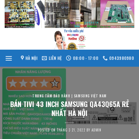
Skip
to
content
HÀ NỘI
LIÊN HỆ
08:00 - 17:00
0943980980
TRUNG TÂM BẢO HÀNH | SAMSUNG VIỆT NAM
BÁN TIVI 43 INCH SAMSUNG QA43Q65A RẺ
NHẤT HÀ NỘI
POSTED ON
THÁNG 3 21, 2022
BY
ADMIN