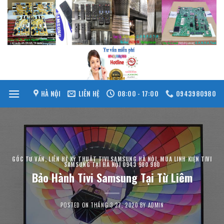
Skip
to
content
HÀ NỘI
LIÊN HỆ
08:00 - 17:00
0943980980
GÓC TƯ VẤN
,
LIÊN HỆ KỸ THUẬT TIVI SAMSUNG HÀ NỘI
,
MUA LINH KIỆN TIVI
SAMSUNG TẠI HÀ NỘI 0943 980 980
Bảo Hành Tivi Samsung Tại Từ Liêm
POSTED ON
THÁNG 3 27, 2020
BY
ADMIN