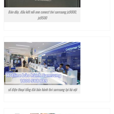
Bán dây, đầu kết nối one conect tivi samsung js9000,
js9500
số điện thoại tổng đài bảo hành tivi samsung tại hà nội