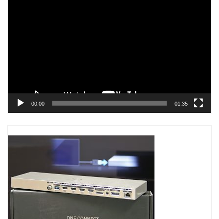
Trình
chơi
Video
00:00
01:35