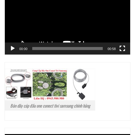
Video
00:00
00:58
Bán dây cáp đầu one conect tivi samsung chính hãng