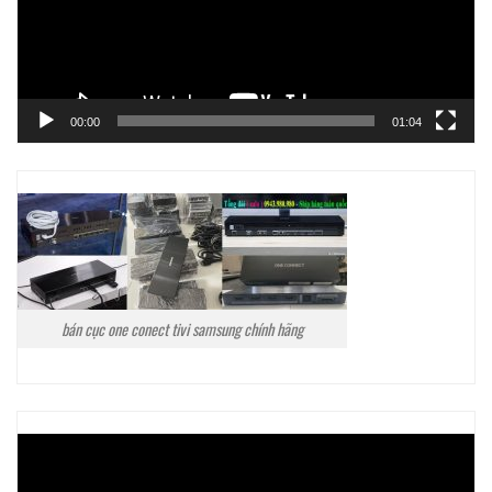
00:00
01:04
bán cục one conect tivi samsung chính hãng
Trình
chơi