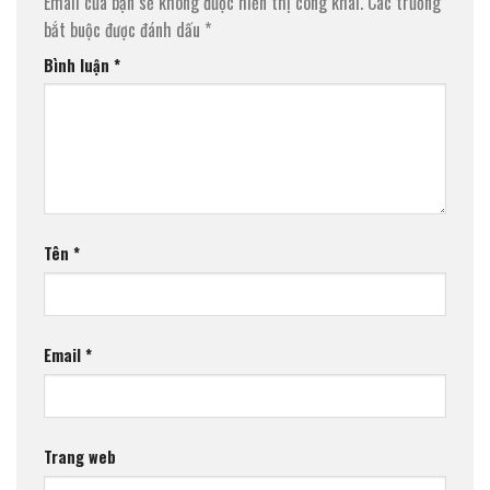
Email của bạn sẽ không được hiển thị công khai.
Các trường
bắt buộc được đánh dấu
*
Bình luận
*
Tên
*
Email
*
Trang web