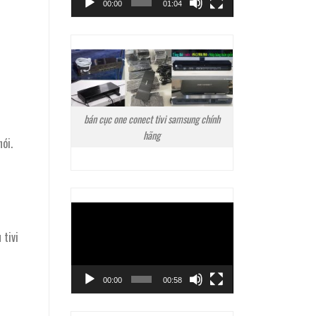
00:00
01:04
bán cục one conect tivi samsung chính
hãng
ói.
Trình
chơi
tivi
Video
00:00
00:58