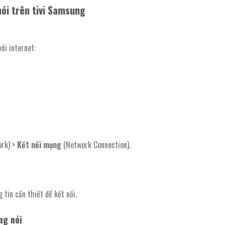
nói trên tivi Samsung
với internet:
rk) >
Kết nối mạng
(Network Connection).
tin cần thiết để kết nối.
ng nói