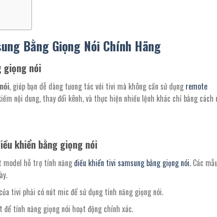
sung Bằng Giọng Nói Chính Hãng
g giọng nói
nói
, giúp bạn dễ dàng tương tác với tivi mà không cần sử dụng
remote
ếm nội dung, thay đổi kênh, và thực hiện nhiều lệnh khác chỉ bằng cách n
iều khiển bằng giọng nói
ột model hỗ trợ tính năng
điều khiển tivi samsung bằng giọng nói.
Các mẫu 
ày.
 của tivi phải có nút mic để sử dụng tính năng giọng nói.
net để tính năng giọng nói hoạt động chính xác.