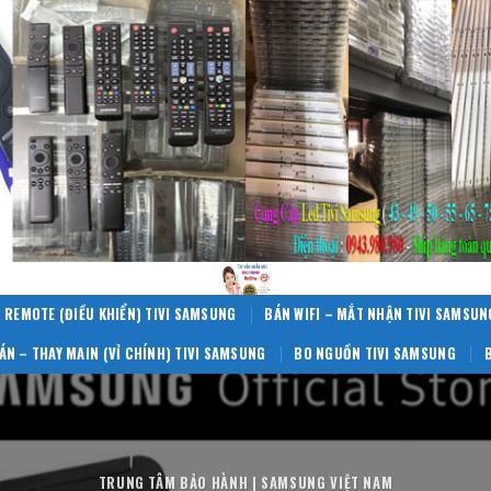
 REMOTE (ĐIỀU KHIỂN) TIVI SAMSUNG
BÁN WIFI – MẮT NHẬN TIVI SAMSUN
ÁN – THAY MAIN (VỈ CHÍNH) TIVI SAMSUNG
BO NGUỒN TIVI SAMSUNG
TRUNG TÂM BẢO HÀNH | SAMSUNG VIỆT NAM