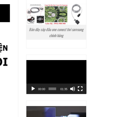
Bán dây cáp đầu one conect tivi samsung
chính hãng
Trình
chơi
Video
00:00
01:35