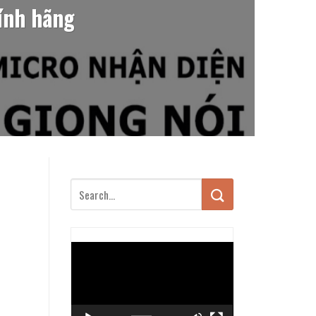
ính hãng
Trình
chơi
Video