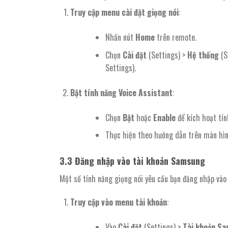
Truy cập menu cài đặt giọng nói
:
Nhấn nút
Home
trên remote.
Chọn
Cài đặt
(Settings) >
Hệ thống
(S
Settings).
Bật tính năng Voice Assistant
:
Chọn
Bật
hoặc
Enable
để kích hoạt tín
Thực hiện theo hướng dẫn trên màn hình
3.3
Đăng nhập vào tài khoản Samsung
Một số tính năng giọng nói yêu cầu bạn đăng nhập và
Truy cập vào menu tài khoản
:
Vào
Cài đặt
(Settings) >
Tài khoản S