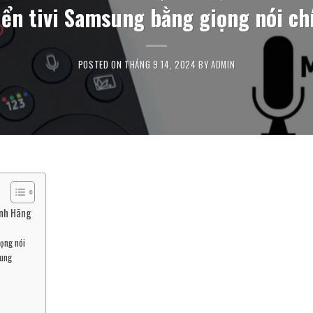
iển tivi Samsung bằng giọng nói ch
POSTED ON
THÁNG 9 14, 2024
BY
ADMIN
ính Hãng
iọng nói
sung