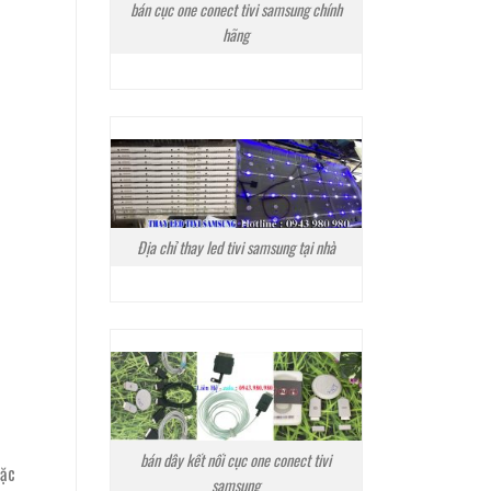
bán cục one conect tivi samsung chính
hãng
Địa chỉ thay led tivi samsung tại nhà
bán dây kết nối cục one conect tivi
oặc
samsung