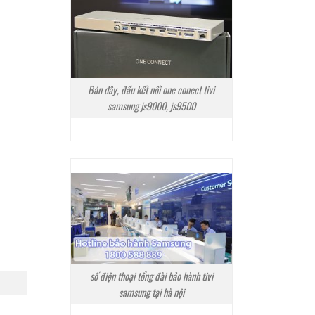
Bán dây, đầu kết nối one conect tivi
samsung js9000, js9500
số điện thoại tổng đài bảo hành tivi
samsung tại hà nội