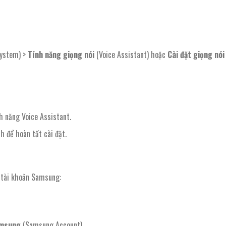
ystem) >
Tính năng giọng nói
(Voice Assistant) hoặc
Cài đặt giọng nói
h năng Voice Assistant.
 để hoàn tất cài đặt.
o tài khoản Samsung:
amsung
(Samsung Account).