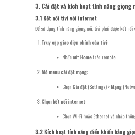
3.
Cài đặt và kích hoạt tính năng giọng 
3.1
Kết nối tivi với internet
Để sử dụng tính năng giọng nói, tivi phải được kết nối 
Truy cập giao diện chính của tivi
:
Nhấn nút
Home
trên remote.
Mở menu cài đặt mạng
:
Chọn
Cài đặt
(Settings) >
Mạng
(Netwo
Chọn kết nối internet
:
Chọn Wi-Fi hoặc Ethernet và nhập thông 
3.2
Kích hoạt tính năng điều khiển bằng giọ