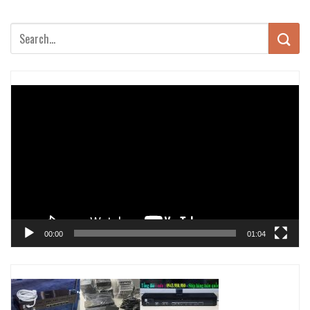
Trình
chơi
Video
00:00
01:04