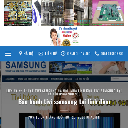
Skip
to
content
HÀ NỘI
LIÊN HỆ
08:00 - 17:00
0943980980
LIÊN HỆ KỸ THUẬT TIVI SAMSUNG HÀ NỘI
,
MUA LINH KIỆN TIVI SAMSUNG TẠI
HÀ NỘI 0943 980 980
Bảo hành tivi samsung tại linh đàm
POSTED ON
THÁNG MƯỜI MỘT 20, 2020
BY
ADMIN