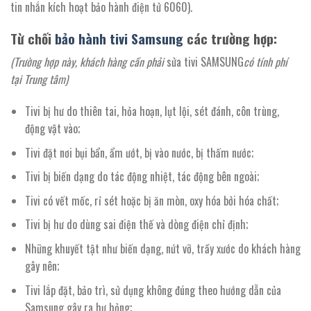
tin nhắn kích hoạt bảo hành điện tử 6060).
Từ chối
bảo hành tivi Samsung
các trường hợp:
(Trường hợp này, khách hàng cần phải
sửa tivi SAMSUNG
có tính phí
tại Trung tâm)
Tivi bị hư do thiên tai, hỏa hoạn, lụt lội, sét đánh, côn trùng,
động vật vào;
Tivi đặt nơi bụi bẩn, ẩm ướt, bị vào nước, bị thấm nước;
Tivi bị biến dạng do tác động nhiệt, tác động bên ngoài;
Tivi có vết mốc, rỉ sét hoặc bị ăn mòn, oxy hóa bởi hóa chất;
Tivi bị hư do dùng sai điện thế và dòng điện chỉ định;
Những khuyết tật như biến dạng, nứt vỡ, trầy xước do khách hàng
gây nên;
Tivi lắp đặt, bảo trì, sử dụng không đúng theo hướng dẫn của
Samsung gây ra hư hỏng;