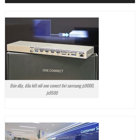
Bán dây, đầu kết nối one conect tivi samsung js9000,
js9500