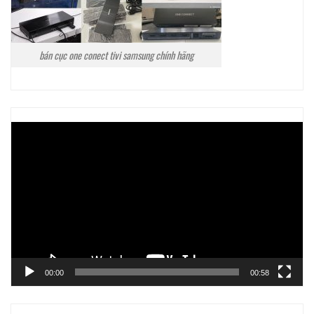
bán cục one conect tivi samsung chính hãng
Trình
chơi
Video
00:00
00:58