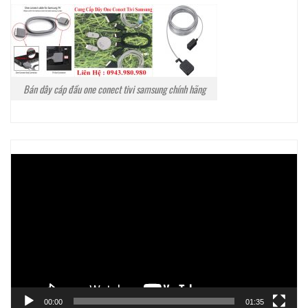
Bán dây cáp đầu one conect tivi samsung chính hãng
Trình
chơi
Video
00:00
01:35