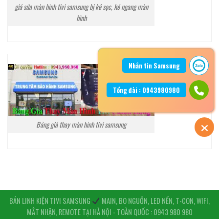
giá sửa màn hình tivi samsung bị kẻ sọc, kẻ ngang màn
hình
Nhắn tin Samsung
Tổng đài : 0943980980
Bảng giá thay màn hình tivi samsung
BÁN LINH KIỆN TIVI SAMSUNG
MAIN, BO NGUỒN, LED NỀN, T-CON, WIFI,
MẮT NHẬN, REMOTE TẠI HÀ NỘI - TOÀN QUỐC : 0943 980 980