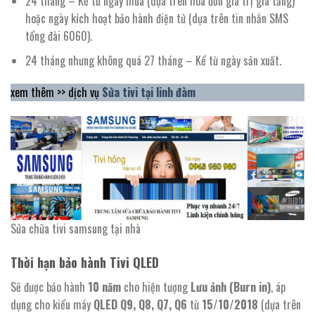
24 tháng – Kể từ ngày mua (dựa trên hóa đơn giá trị gia tăng)
hoặc ngày kích hoạt bảo hành điện tử (dựa trên tin nhắn SMS
tổng đài 6060).
24 tháng nhưng không quá 27 tháng – Kể từ ngày sản xuất.
xem thêm >> dịch vụ
Sửa tivi tại linh đàm
Sửa chữa tivi samsung tại nhà
Thời hạn bảo hành Tivi QLED
Sẽ được bảo hành
10 năm
cho hiện tượng
Lưu ảnh (Burn in)
, áp
dụng cho kiểu máy
QLED Q9, Q8, Q7, Q6
từ
15/10/2018
(dựa trên