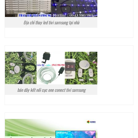
Địa chỉ thay led tivi samsung tại nhà
bán dây kết nối cục one conect tivi samsung