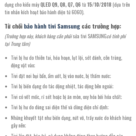
dụng cho kiểu máy
QLED Q9, Q8, Q7, Q6
từ
15/10/2018
(dựa trên
tin nhắn kích hoạt bảo hành điện tử 6060).
Từ chối
bảo hành tivi Samsung
các trường hợp:
(Trường hợp này, khách hàng cần phải
sửa tivi SAMSUNG
có tính phí
tại Trung tâm)
Tivi bị hư do thiên tai, hỏa hoạn, lụt lội, sét đánh, côn trùng,
động vật vào;
Tivi đặt nơi bụi bẩn, ẩm ướt, bị vào nước, bị thấm nước;
Tivi bị biến dạng do tác động nhiệt, tác động bên ngoài;
Tivi có vết mốc, rỉ sét hoặc bị ăn mòn, oxy hóa bởi hóa chất;
Tivi bị hư do dùng sai điện thế và dòng điện chỉ định;
Những khuyết tật như biến dạng, nứt vỡ, trầy xước do khách hàng
gây nên;
Tivi lắp đặt, bảo trì, sử dụng không đúng theo hướng dẫn của