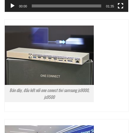
00:00
01:35
Bán dây, đầu kết nối one conect tivi samsung js9000,
js9500