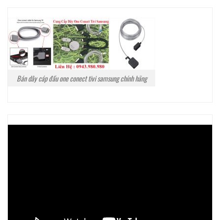
Bán dây cáp đầu one conect tivi samsung chính hãng
Trình
chơi
Video