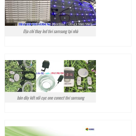
Địa chỉ thay led tivi samsung tại nhà
bán dây kết nối cục one conect tivi samsung