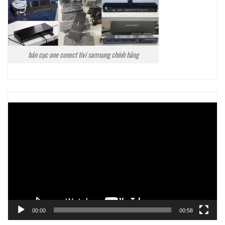
bán cục one conect tivi samsung chính hãng
Trình
chơi
Video
00:00
00:58