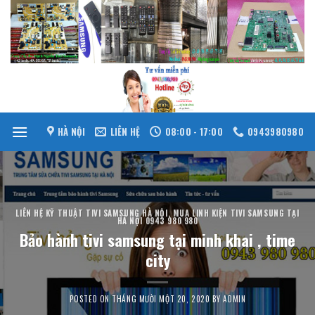
Skip
to
content
HÀ NỘI
LIÊN HỆ
08:00 - 17:00
0943980980
LIÊN HỆ KỸ THUẬT TIVI SAMSUNG HÀ NỘI
,
MUA LINH KIỆN TIVI SAMSUNG TẠI
HÀ NỘI 0943 980 980
Bảo hành tivi samsung tại minh khai , time
city
POSTED ON
THÁNG MƯỜI MỘT 20, 2020
BY
ADMIN