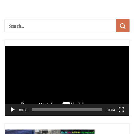
Trình
chơi
Video
00:00
01:04