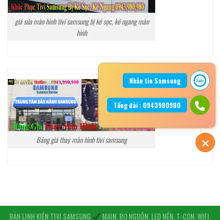
giá sửa màn hình tivi samsung bị kẻ sọc, kẻ ngang màn
hình
Nhắn tin Samsung
Tổng đài : 0943980980
Bảng giá thay màn hình tivi samsung
BÁN LINH KIỆN TIVI SAMSUNG
MAIN, BO NGUỒN, LED NỀN, T-CON, WIFI,