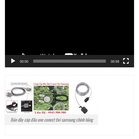
chơi
Video
00:00
00:58
Bán dây cáp đầu one conect tivi samsung chính hãng