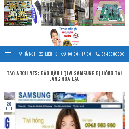
Skip
to
content
HÀ NỘI
LIÊN HỆ
08:00 - 17:00
0943980980
TAG ARCHIVES:
BẢO HÀNH TIVI SAMSUNG BỊ HỎNG TẠI
LÁNG HÒA LẠC
20
Th11