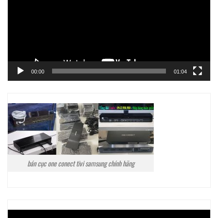
00:00
01:04
bán cục one conect tivi samsung chính hãng
Trình