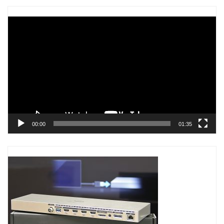
Trình
chơi
Video
00:00
01:35