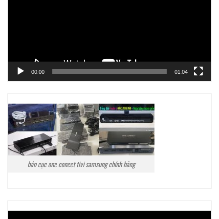
00:00
01:04
bán cục one conect tivi samsung chính hãng
Trình