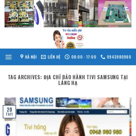
Skip
to
content
HÀ NỘI
LIÊN HỆ
08:00 - 17:00
0943980980
TAG ARCHIVES:
ĐỊA CHỈ BẢO HÀNH TIVI SAMSUNG TẠI
LÁNG HẠ
20
Th11