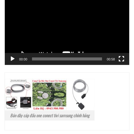
chơi
Video
00:00
00:58
Bán dây cáp đầu one conect tivi samsung chính hãng