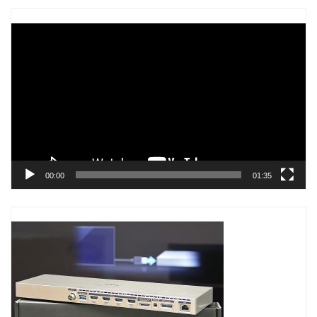
Trình
chơi
Video
00:00
01:35