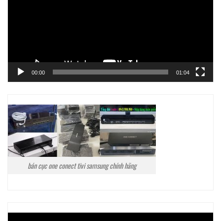
00:00
01:04
bán cục one conect tivi samsung chính hãng
Trình