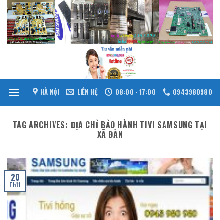
Skip
to
content
HÀ NỘI
LIÊN HỆ
08:00 - 17:00
0943980980
TAG ARCHIVES:
ĐỊA CHỈ BẢO HÀNH TIVI SAMSUNG TẠI
XÃ ĐÀN
20
Th11