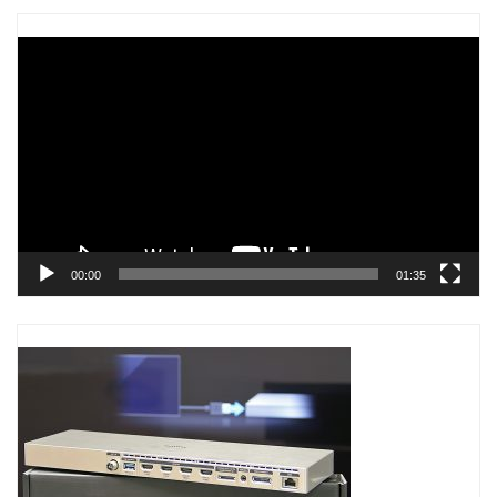
Trình
chơi
Video
00:00
01:35