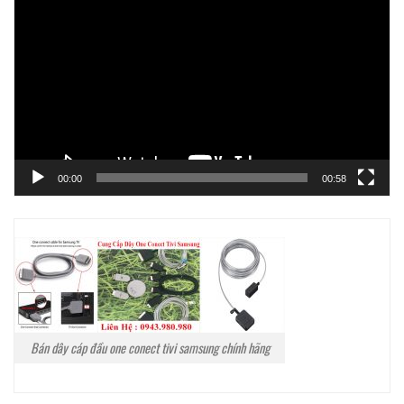
chơi
Video
00:00
00:58
Bán dây cáp đầu one conect tivi samsung chính hãng