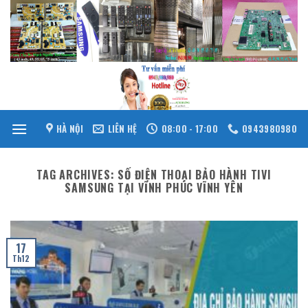
Skip
to
content
HÀ NỘI
LIÊN HỆ
08:00 - 17:00
0943980980
TAG ARCHIVES:
SỐ ĐIỆN THOẠI BẢO HÀNH TIVI
SAMSUNG TẠI VĨNH PHÚC VĨNH YÊN
17
Th12