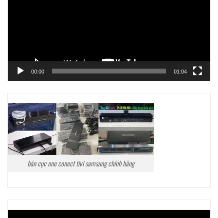
00:00
01:04
bán cục one conect tivi samsung chính hãng
Trình