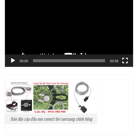
chơi
Video
00:00
00:58
Bán dây cáp đầu one conect tivi samsung chính hãng