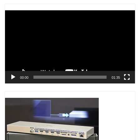
Trình
chơi
Video
00:00
01:35